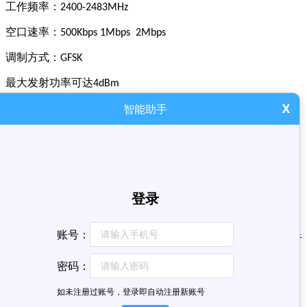
工作频率：
2400-2483MHz
空口速率：
500Kbps 1Mbps 2Mbps
调制方式：
GFSK
最大发射功率可达
4dBm
X
接收灵敏度在
速率下可以达到
智能助手
1Mbps
-88dBm
快速频道切换，可应用于跳频算法
模式下功耗
Power Down
2uA
模式下功耗
Standby
40uA
网站首页
产品中心
主流型微控制器
精简型微控制器
开发工具
新闻资讯
案例展示
显示驱动型微控制器
无线MCU产品
客户
专区
关于我们
控制模块
网站备案号
粤ICP备2020104354号-1
粤ICP备2020104354号-1