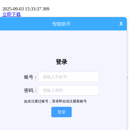
2025-09-03 15:33:37
309
立即下载
X
智能助手
HBM32G003最小系统板
上一篇
: HBM32G030最小系统板
下一篇
: 没有了
网站首页
产品中心
主流型微控制器
精简型微控制器
开发工具
新闻资讯
案例展示
显示驱动型微控制器
无线MCU产品
客户
专区
关于我们
控制模块
网站备案号
粤ICP备2020104354号-1
粤ICP备2020104354号-1
Powered by
MetInfo 8.0
©2008-2026
mituo.cn
电话咨询